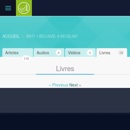
ACCUEIL
WHY I BECAME A MUSLIM!
Articles
Audios
Vidéos
Livres
0
0
13
110
Livres
« Previous
Next »