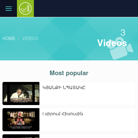
3
HOME
VIDEOS
Videos
Most popular
ԿՅԱՆՔԻ ՆՊԱՏԱԿԸ
i սիրում Հիսուսին