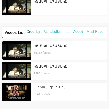
ԿՅԱՆՔԻ ՆՊԱՏԱԿԸ
Videos List
Order by
Alphabetical
Last Added
Most Read
ԿՅԱՆՔԻ ՆՊԱՏԱԿԸ
10315 Views
ԿՅԱՆՔԻ ՆՊԱՏԱԿԸ
2593 Views
i սիրում Հիսուսին
9141 Views