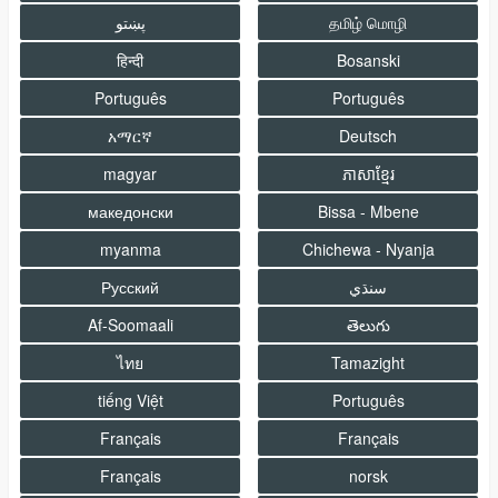
தமிழ் மொழி
پښتو
हिन्दी
Bosanski
Português
Português
አማርኛ
Deutsch
magyar
ភាសាខ្មែរ
македонски
Bissa - Mbene
myanma
Chichewa - Nyanja
سنڌي
Русский
Af-Soomaali
తెలుగు
ไทย
Tamazight
tiếng Việt
Português
Français
Français
Français
norsk