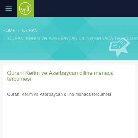
HOME
QURAN
QURANI KƏRIM VƏ AZƏRBAYCAN DILINƏ MƏNACA TƏRCÜMƏ
Qurani Kərim və Azərbaycan dilinə mənaca
tərcüməsi
Qurani Kərim və Azərbaycan dilinə mənaca tərcüməsi