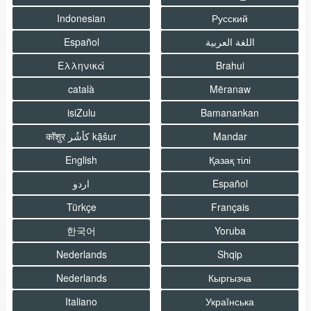
Indonesian
Русский
اللغة العربية
Español
Ελληνικά
Brahui
català
Mëranaw
isiZulu
Bamanankan
Mandar
कॉशुर كأشُر kạ̄šur
English
Қазақ тілі
Español
اردو
Türkçe
Français
한국어
Yoruba
Nederlands
Shqip
Nederlands
Кыргызча
Italiano
Украïнська