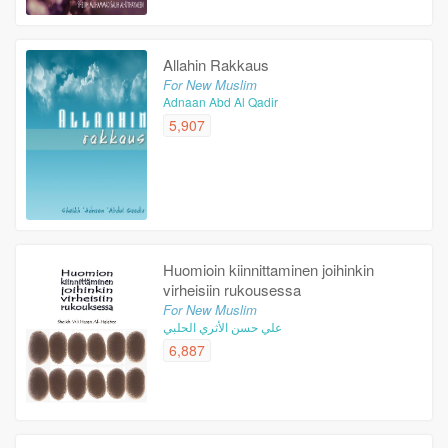
Allahin Rakkaus
For New Muslim
Adnaan Abd Al Qadir
5,907
Huomioin kiinnittaminen joihinkin
virheisiin rukousessa
For New Muslim
علي حسن الأثري الحلبي
6,887