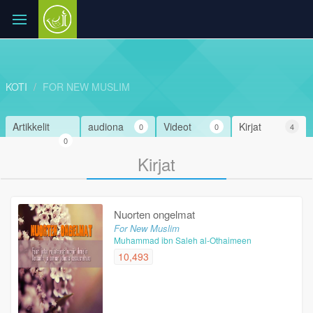
KOTI
FOR NEW MUSLIM
Artikkelit
audiona
Videot
Kirjat
0
0
4
0
Kirjat
Nuorten ongelmat
For New Muslim
Muhammad ibn Saleh al-Othaimeen
10,493