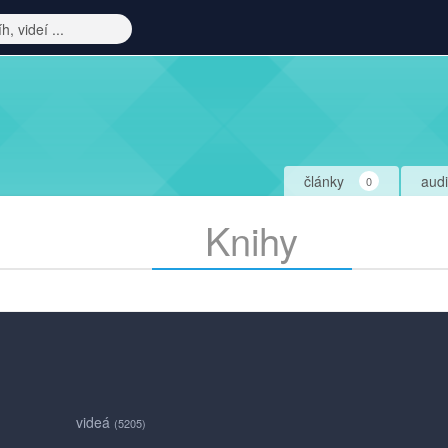
články
aud
0
Knihy
videá
(5205)