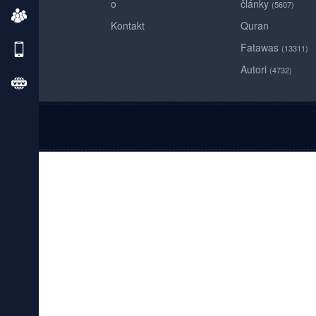
o
články
(5607)
Kontakt
Quran
Fatawas
(13311)
Autori
(4732)