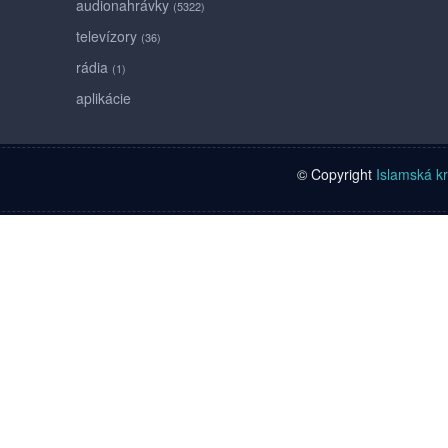
audionahrávky
(5322)
televízory
(36)
rádia
(1)
aplikácie
© Copyright