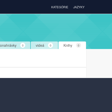
KATEGÓRIE
JAZYKY
ionahrávky
videá
Knihy
0
0
0