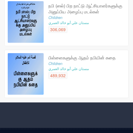
நபி (ஸல்) பிற நாட்டு ஆட்சியாளர்களுக்கு
அனுப்பிய அழைப்பு மடல்கள்
Children
مستان علي أبو خالد العمري
306,069
பிள்ளைகளுக்கு ஆதம் நபியின் கதை
Children
مستان علي أبو خالد العمري
489,932