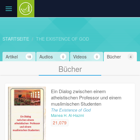
STARTSEITE
THE EXISTENCE OF GOD
Artikel
Audios
Videos
Bücher
18
0
0
4
Bücher
Ein Dialog zwischen einem
atheistischen Professor und einem
muslimischen Studenten
The Existence of God
Manea H. Al-Hazmi
21,079