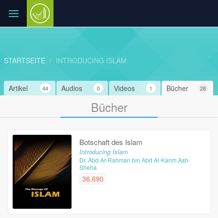
STARTSEITE
INTRODUCING ISLAM
Artikel
Audios
Videos
Bücher
44
0
1
28
Bücher
Botschaft des Islam
Introducing Islam
Dr. Abd Ar-Rahman bin Abd Al-Karim Ash-
Sheha
36,690