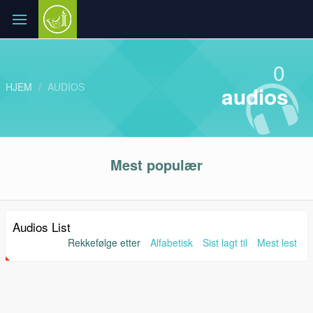
0
HJEM
AUDIOS
audios
Mest populær
Audios List
Rekkefølge etter
Alfabetisk
Sist lagt til
Mest lest