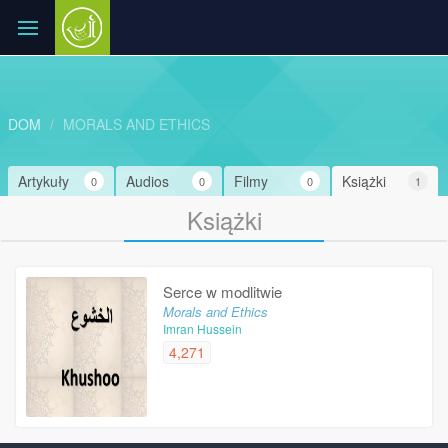
DOM
MORALS AND ETHICS
Artykuły
Audios
Filmy
Książki
0
0
0
1
Książki
Serce w modlitwie
Morals and Ethics
Imran Hussein
4,271