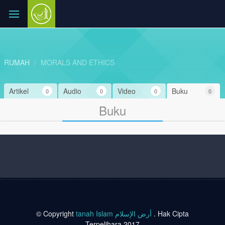
RUMAH
MORALS AND ETHICS
Artikel
Audio
Video
Buku
0
0
0
0
Buku
© Copyright
tanah Islam أرض الإسلام
. Hak Cipta
Terpelihara 2017