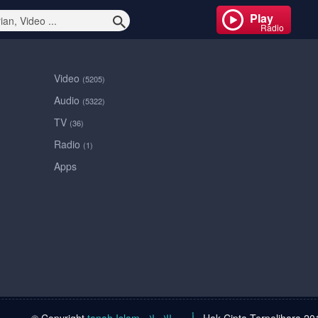
Play
Radio
Video
(5205)
Audio
(5322)
TV
(36)
Radio
(1)
Apps