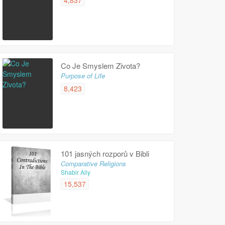
4,837
Co Je Smyslem Zivota?
Purpose of Life
8,423
101 jasných rozporů v Bibli
Comparative Religions
Shabir Ally
15,537