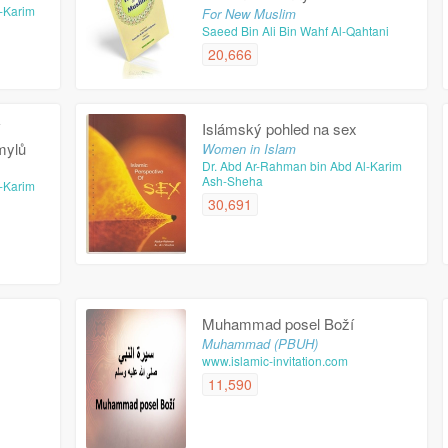
-Karim
For New Muslim
Saeed Bin Ali Bin Wahf Al-Qahtani
20,666
Islámský pohled na sex
mylů
Women in Islam
Dr. Abd Ar-Rahman bin Abd Al-Karim
Ash-Sheha
-Karim
30,691
Muhammad posel Boží
Muhammad (PBUH)
www.islamic-invitation.com
11,590