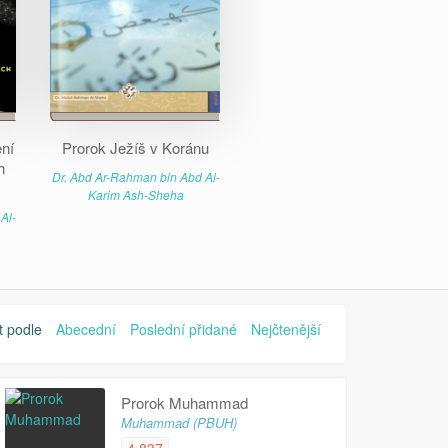
ení
Prorok Ježíš v Koránu
h
Dr. Abd Ar-Rahman bin Abd Al-
Karim Ash-Sheha
Al-
t podle
Abecední
Poslední přidané
Nejčtenější
Prorok Muhammad
Muhammad (PBUH)