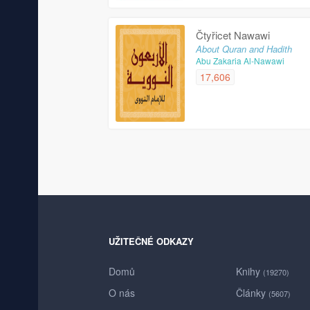
Čtyřicet Nawawi
About Quran and Hadith
Abu Zakaria Al-Nawawi
17,606
UŽITEČNÉ ODKAZY
Domů
Knihy
(19270)
O nás
Články
(5607)