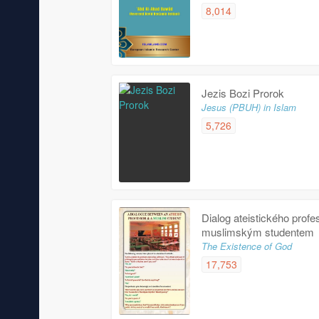
8,014
Jezis Bozi Prorok
Jesus (PBUH) in Islam
5,726
Dialog ateistického profe
muslimským studentem
The Existence of God
17,753