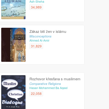
Ash-Sheha
34,989
Zákaz bití žen v islámu
Misconceptions
Ahmed Al-Amir
31,829
Rozhovor křesťana s muslimem
Comparative Religions
Hasan Mohammed Ba Aqeel
22,058