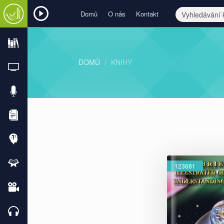
Domů
O nás
Kontakt
DOMŮ
KNIHY
123681