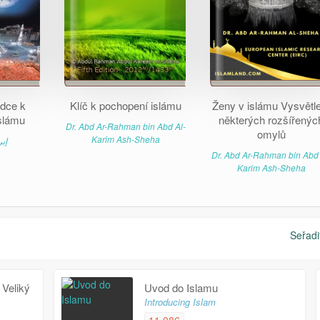
dce k
Klíč k pochopení islámu
Ženy v islámu Vysvětl
slámu
některých rozšířenýc
Dr. Abd Ar-Rahman bin Abd Al-
omylů
Karim Ash-Sheha
إب
Dr. Abd Ar-Rahman bin Abd 
Karim Ash-Sheha
Seřadi
Veliký
Uvod do Islamu
Introducing Islam