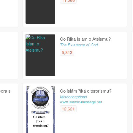
11,086
Co Rika Islam o Ateismu?
The Existence of God
5,813
sora s
Co islám říká o terorismu?
Misconceptions
www.islamic-message.net
12,621