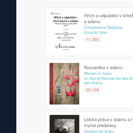
Hřích a odpuštění v křesť
a islámu
Comparative Religions
Ezzia Ali Taha
11,355
Romantika v islámu
Women in Islam
Dr. Abd Ar-Rahman bin Abd Al
Ash-Sheha
25,138
Lidská práva v islámu a 
mylné představy
Introducing Islam