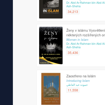
Dr. Abd Ar-Rahman bin Abd Al
Ash-Sheha
34,213
Ženy v islámu Vysvětlení
některých rozšířených o
Women in Islam
Dr. Abd Ar-Rahman bin Abd Al
Ash-Sheha
35,436
Zaostřeno na Islám
Introducing Islam
حموده عبد العاطي
11,558