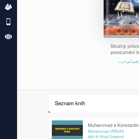
Stručný průvo
porozumění I
راهيم أبو حرب
Seznam knih
Muhammad a Konstantin 
Muhammad (PBUH)
abd Al Ahad Dawood