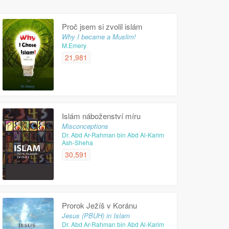
Proč jsem si zvolil islám
Why I became a Muslim!
M.Emery
21,981
Islám náboženství míru
Misconceptions
Dr. Abd Ar-Rahman bin Abd Al-Karim
Ash-Sheha
30,591
Prorok Ježíš v Koránu
Jesus (PBUH) in Islam
Dr. Abd Ar-Rahman bin Abd Al-Karim