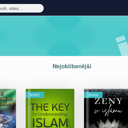
Nejoblíbenější
40367
35436