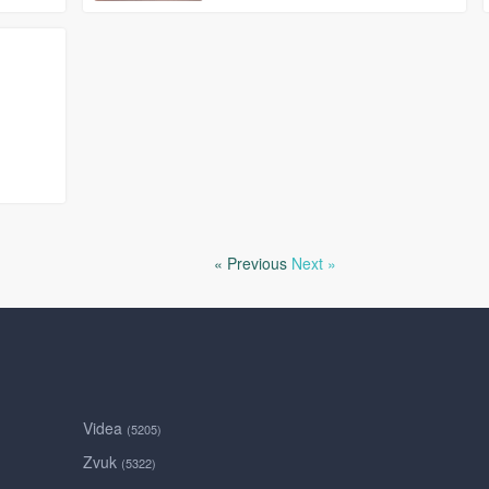
« Previous
Next »
Videa
(5205)
Zvuk
(5322)