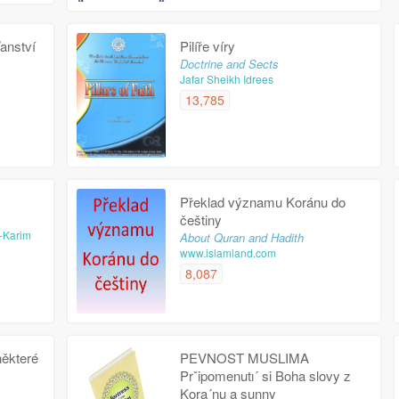
anství
Pilíře víry
Doctrine and Sects
Jafar Sheikh Idrees
13,785
Překlad významu Koránu do
češtiny
-Karim
About Quran and Hadith
www.islamland.com
8,087
některé
PEVNOST MUSLIMA
Prˇipomenutı´ si Boha slovy z
Kora´nu a sunny