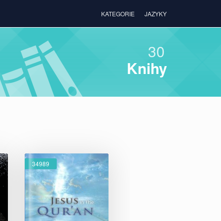
KATEGORIE
JAZYKY
30
Knihy
34989