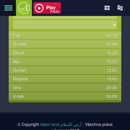
Play
Radio
Fajr
04:19
Domů
Sunrise
05:49
Dhuhr
12:25
O
Asr
15:53
nás
Sunset
19:00
Maghrib
19:00
Kontakt
Isha
20:30
Imsak
04:09
Knihy
© Copyright
Islam land أرض الإسلام
. Všechna práva
Televizory