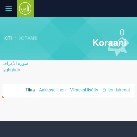
0
KOTI
KORAANI
Koraani
سورة الأعراف
jyghghgh
Tilaa
Aakkosellinen
Viimeksi lisätty
Eniten lukenut