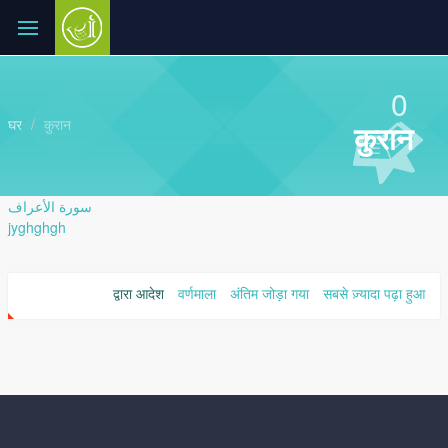
0
घर
कुरान
कुरान
سورة الأعراف
jyghghgh
द्वारा आदेश
वर्णमाला
अंतिम जोड़ा गया
सबसे ज़्यादा पढ़ा हुआ