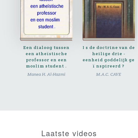
Een dialoog tussen
I s de doctrine van de
een atheïstische
heilige drie -
professor en een
eenheid goddelijk ge
moslim student .
ï nspireerd ?
Manea H. Al-Hazmi
M.A.C. CAVE
Laatste videos