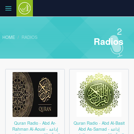
2
HOME
RADIOS
Radios
Quran Radio - Abd Ar-
Quran Radio - Abd Al-Basit
Abd As-Samad - إذاعة
Rahman Al-Aousi - إذاعة