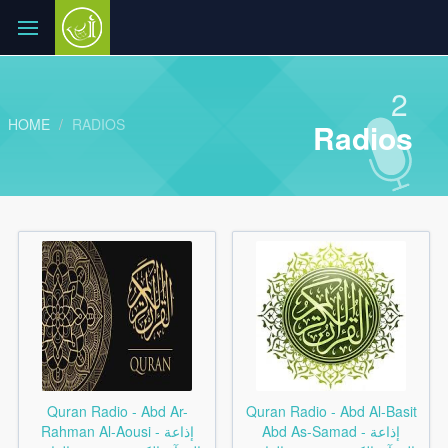
2
HOME
RADIOS
Radios
Quran Radio - Abd Ar-
Quran Radio - Abd Al-Basit
Abd As-Samad - إذاعة
Rahman Al-Aousi - إذاعة