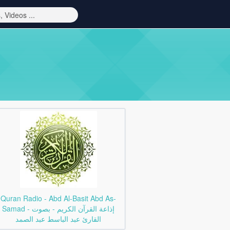
Quran Radio - Abd Al-Basit Abd As-
Samad - إذاعة القرآن الكريم - بصوت
القارئ عبد الباسط عبد الصمد