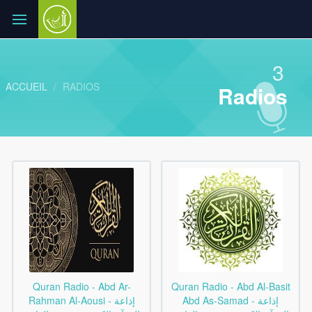
3
ACCUEIL
RADIOS
Radios
Quran Radio - Abd Ar-
Quran Radio - Abd Al-Basit
Abd As-Samad - إذاعة
Rahman Al-Aousi - إذاعة