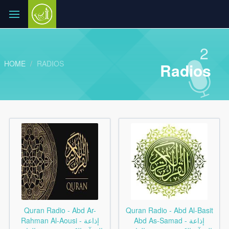
2
HOME
RADIOS
Radios
Quran Radio - Abd Ar-
Quran Radio - Abd Al-Basit
Abd As-Samad - إذاعة
Rahman Al-Aousi - إذاعة