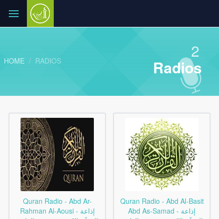
2
HOME
RADIOS
Radios
Quran Radio - Abd Ar-
Quran Radio - Abd Al-Basit
Abd As-Samad - إذاعة
Rahman Al-Aousi - إذاعة