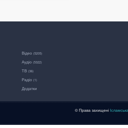
Відео
(5205)
Аудіо
(5322)
ТВ
(36)
Радіо
(1)
Додатки
© Права захищені
Ісламськ