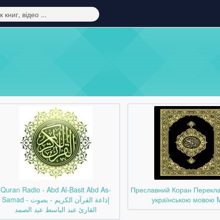
Quran Radio - Abd Al-Basit Abd As-
Преславний Коран Перекла
Samad - إذاعة القرآن الكريم - بصوت
українською мовою 
القارئ عبد الباسط عبد الصمد