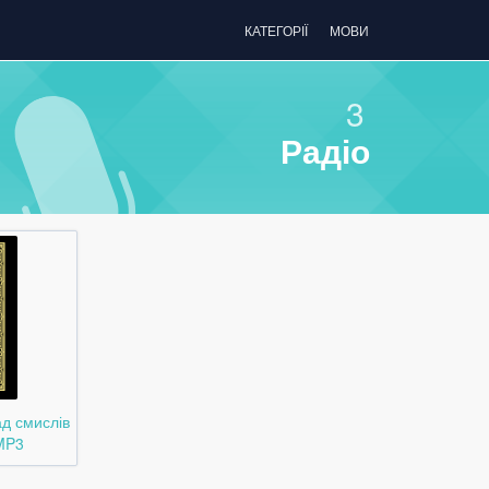
КАТЕГОРІЇ
МОВИ
3
Радіо
д смислів
MP3