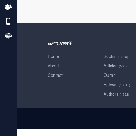
ጠቃሚ አገናኞች
Home
Books
(19270)
About
Articles
(5607)
Contact
Quran
Fatwas
(13311)
Authors
(4732)