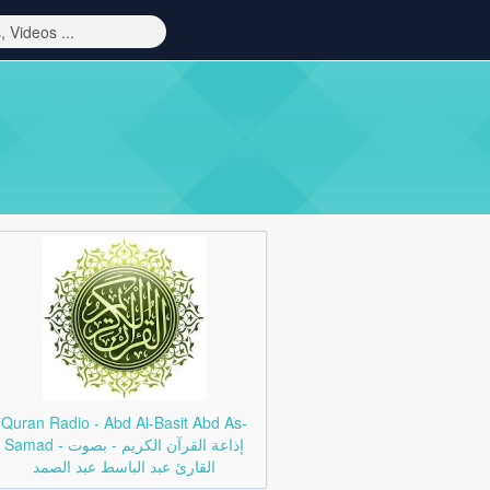
Quran Radio - Abd Al-Basit Abd As-
Samad - إذاعة القرآن الكريم - بصوت
القارئ عبد الباسط عبد الصمد