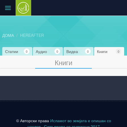
ДОМА
HEREAFTER
Статии
Аудио
Видеа
Книги
0
0
0
0
Книги
© Авторски права
Исламот во земјата е опишан со
наслов
. Сите права се задржани 2017