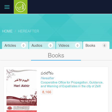
HOME
HEREAFTER
Articles
Audios
Videos
Books
0
0
0
6
Books
పరలోకం
Hereafter
Cooperative Office for Propagation, Guidance,
and Warning of Expatriates in the city of Zelfi
8,166