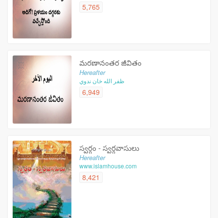
5,765
మరణానంతర జీవితం
Hereafter
ظفر الله خان ندوي
6,949
స్వర్గం - స్వర్గవాసులు
Hereafter
www.islamhouse.com
8,421