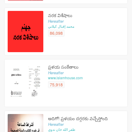
నరక విశేషాలు
Hereafter
محمد إقبال كيلاني
86,098
ప్రళయ సంకేతాలు
Hereafter
www.islamhouse.com
75,918
అదిగో! ప్రళయం దగ్గరకు వచ్చేస్తోంది
Hereafter
ظفر الله خان ندوي