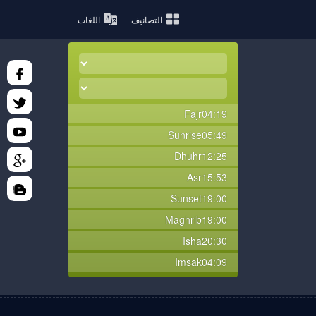
التصانيف
اللغات
Fajr
04:19
Sunrise
05:49
Dhuhr
12:25
Asr
15:53
Sunset
19:00
Maghrib
19:00
Isha
20:30
Imsak
04:09