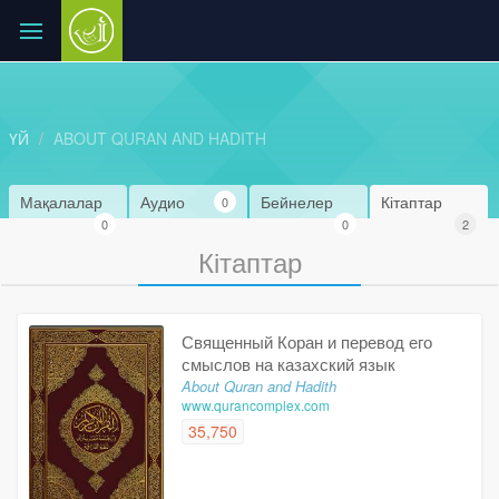
ҮЙ
ABOUT QURAN AND HADITH
Мақалалар
Аудио
Бейнелер
Кітаптар
0
0
0
2
Кітаптар
Священный Коран и перевод его
смыслов на казахский язык
About Quran and Hadith
www.qurancomplex.com
35,750