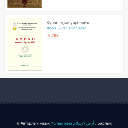
Құран оқып үйренейік
About Quran and Hadith
6,769
© Авторлық құқық
Ислам жері أرض الإسلام
. Барлық