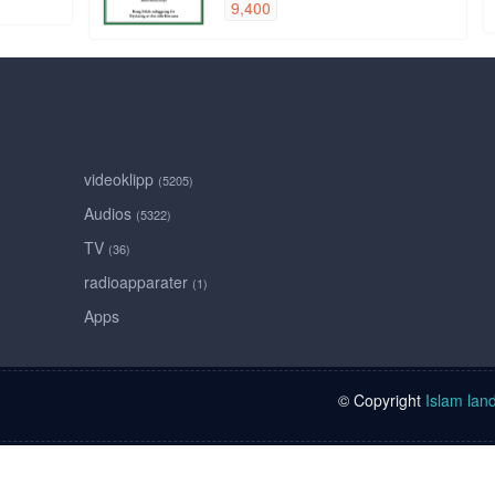
9,400
videoklipp
(5205)
Audios
(5322)
TV
(36)
radioapparater
(1)
Apps
© Copyright