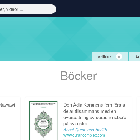
artiklar
Au
0
Böcker
-Nawawi
Den Ädla Koranens fem första
delar tillsammans med en
översättning av deras innebörd
på svenska
About Quran and Hadith
www.qurancomplex.com