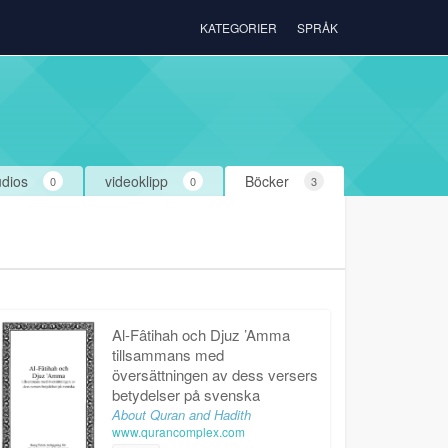
KATEGORIER
SPRÅK
dios
videoklipp
Böcker
0
0
3
Al-Fâtihah och Djuz ’Amma
tillsammans med
översättningen av dess versers
betydelser på svenska
About Quran and Hadith
www.qurancomplex.com