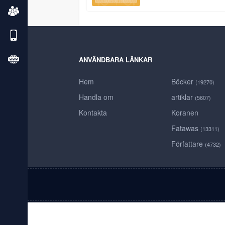
ANVÄNDBARA LÄNKAR
Hem
Böcker
(19270)
Handla om
artiklar
(5607)
Kontakta
Koranen
Fatawas
(13311)
Författare
(4732)