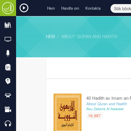
Hem
Handla om
Kontakta
HEM
ABOUT QURAN AND HADITH
40 Hadith av Imam an
About Quran and Hadith
Abu Zakaria Al-Nawawi
16,987