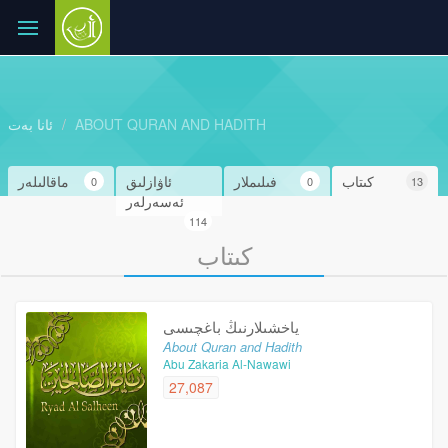
ABOUT QURAN AND HADITH
ئانا بەت
كىتاب
فىلىملار
ئاۋازلىق
ماقالىلەر
0
0
13
ئەسەرلەر
114
كىتاب
ياخشىلارنىڭ باغچىسى
About Quran and Hadith
Abu Zakaria Al-Nawawi
27,087