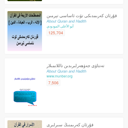
قۇرئان كەرىمدىكى تۆت ئاساسى تېرمىن
About Quran and Hadith
أبو الأعلى المودودي
125,704
تەنتاۋى جەۋھەرلىرىدىن تاللانمىلار
About Quran and Hadith
www.munber.org
7,506
قۇرئان كەرىمنىڭ سىرلىرى