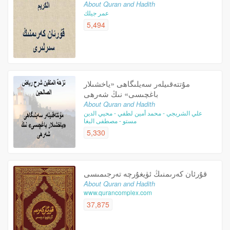
About Quran and Hadith
عمر جيلك
5,494
مۇتتەقىيلەر سەيلىگاھى «ياخشىلار
باغچىسى» نىڭ شەرھى
About Quran and Hadith
علي الشربجي - محمد أمين لطفي - محيي الدين
مستو - مصطفى البغا
5,330
قۇرئان كەرىمنىڭ ئۈيغۇرچە تەرجىمىسى
About Quran and Hadith
www.qurancomplex.com
37,875