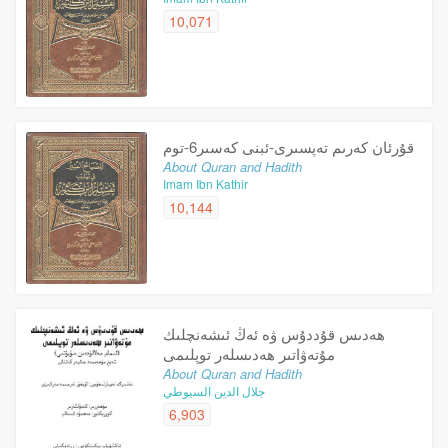
10,071
قۇرئان كەرىم تەپسىرى-ئبنى كەسىر6-توم
About Quran and Hadith
Imam Ibn Kathir
10,144
ھەدىس قۇددۇس ۋە ئەڭ ئىشەنچلىك
مۇتەۋاتىر ھەدىسلەر توپلىمى
About Quran and Hadith
جلال الدين السيوطي
6,903