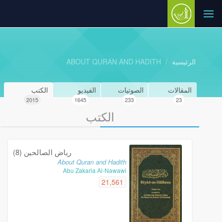
ABOUT QURAN AND HADITH
الرئيسية
المقالات
الصوتيات
الفيديو
الكتب
2015
1645
233
23
الكتب
رياض الصالحين (8)
About Quran and Hadith
Abu Zakaria Al-Nawawi
21,561