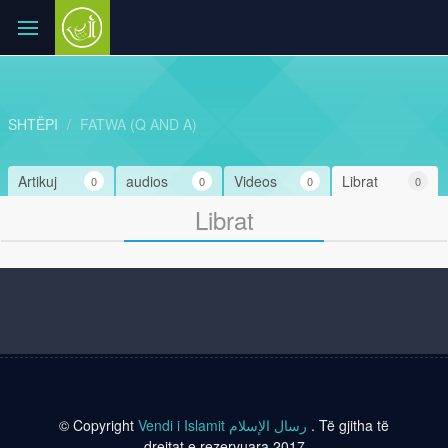
SHTËPI
FATWA (Q AND A)
Artikuj
audios
Videos
Librat
0
0
0
0
Librat
© Copyright
Vendi i Islamit رسال الإسلام
. Të gjitha të
drejtat e rezervuara 2017