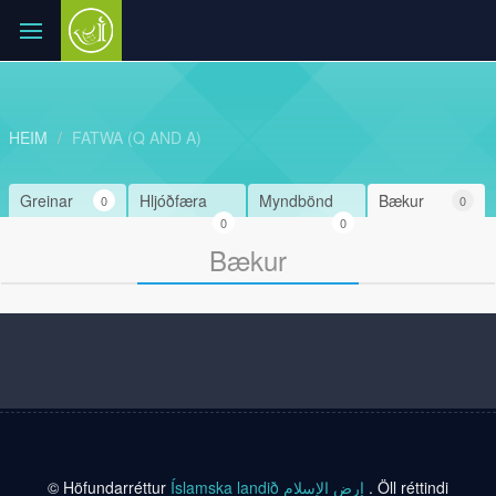
HEIM
FATWA (Q AND A)
Greinar
Hljóðfæra
Myndbönd
Bækur
0
0
0
0
Bækur
© Höfundarréttur
Íslamska landið إرض الإسلام
. Öll réttindi