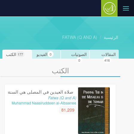
الرئيسية
FATWA (Q AND A)
المقالات
الصوتيات
الفيديو
الكتب
177
0
0
416
الكتب
صلاة العيدين في المصلى هي السنة
Fatwa (Q and A)
Muhammad Naasiruddeen al-Albaanee
81,209