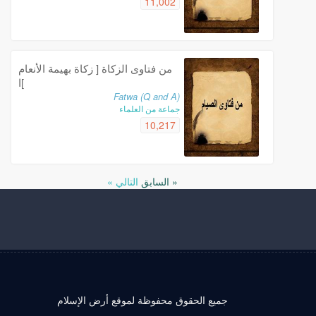
11,002
من فتاوى الزكاة [ زكاة بهيمة الأنعام
]ا
Fatwa (Q and A)
جماعة من العلماء
10,217
« السابق
التالي »
جميع الحقوق محفوظة لموقع أرض الإسلام