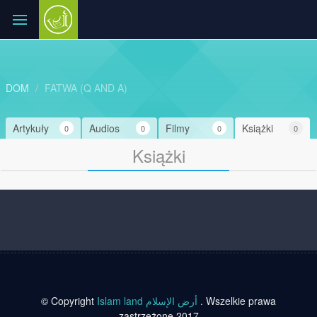
DOM
FATWA (Q AND A)
Artykuły
Audios
Filmy
Książki
0
0
0
0
Książki
© Copyright
Islam land أرض الإسلام
. Wszelkie prawa
zastrzeżone 2017