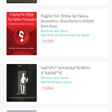
Ովքեր են Շիիթ Ալ-Իթնա
Ասարիա (Տասերկուսների
խումբը)
Doctrine and Sects
Abd Allah ibn Muhammad As-Salafi
12,029
ԿԱՐՄԻՐ ԿԻՍԱՎԱՐՏԻՔՈՎ
ՏՂԱՄԱՐԴԸ
Doctrine and Sects
Abd Ar-Raheem Green
13,824