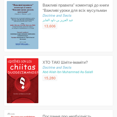
Важливі правила” коментарі до книги
“Важливі уроки для всіх мусульман
Doctrine and Sects
عبد العزيز بن داود الفايز
13,606
ХТО ТАКІ Шиїти-імаміти?
Doctrine and Sects
Abd Allah ibn Muhammad As-Salafi
15,280
Послання про необхідність