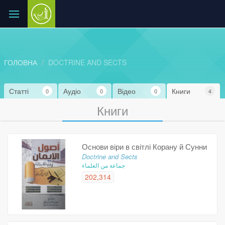
ГОЛОВНА
DOCTRINE AND SECTS
Статті
Аудіо
Відео
Книги
0
0
0
4
Книги
Основи віри в світлі Корану й Сунни
Doctrine and Sects
جماعة من العلماء
202,314