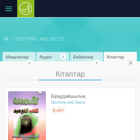
ҮЙ
DOCTRINE AND SECTS
Мақалалар
Аудио
Бейнелер
Кітаптар
0
0
0
9
Кітаптар
Бірқұдайшылық
Doctrine and Sects
8,441