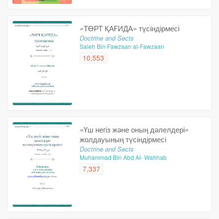
«ТӨРТ ҚАҒИДА» түсіндірмесі
Doctrine and Sects
Saleh Bin Fawzaan al-Fawzaan
10,553
«Үш негіз және оның дәлелдері»
жолдауының түсіндірмесі
Doctrine and Sects
Muhammad Bin Abd Al- Wahhab
7,337