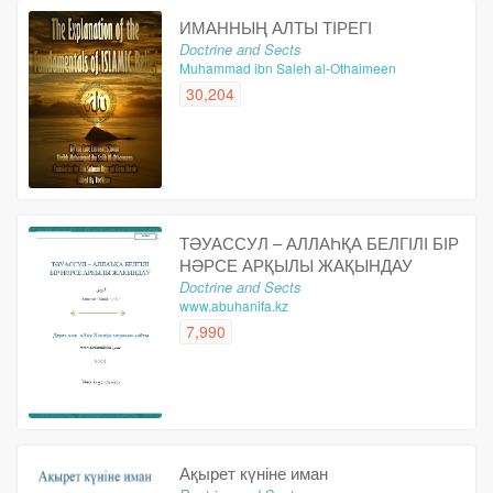
ИМАННЫҢ АЛТЫ ТІРЕГІ
Doctrine and Sects
Muhammad ibn Saleh al-Othaimeen
30,204
ТӘУАССУЛ – АЛЛАҺҚА БЕЛГІЛІ БІР
НӘРСЕ АРҚЫЛЫ ЖАҚЫНДАУ
Doctrine and Sects
www.abuhanifa.kz
7,990
Ақырет күніне иман