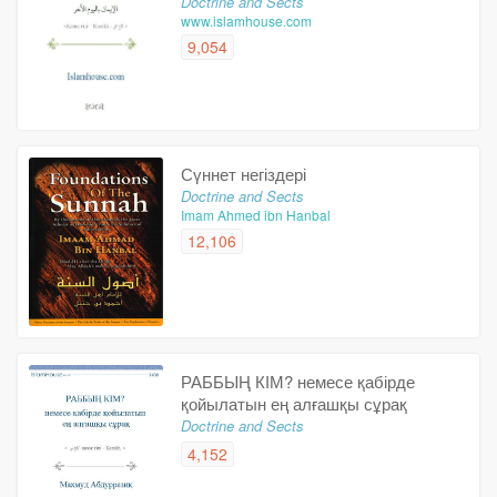
Doctrine and Sects
www.islamhouse.com
9,054
Сүннет негіздері
Doctrine and Sects
Imam Ahmed ibn Hanbal
12,106
РАББЫҢ КІМ? немесе қабірде
қойылатын ең алғашқы сұрақ
Doctrine and Sects
4,152