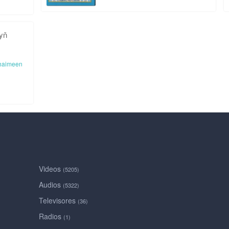
tyň
haimeen
Videos
(5205)
Audios
(5322)
Televisores
(36)
Radios
(1)