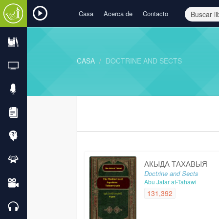
Casa
Acerca de
Contacto
CASA
DOCTRINE AND SECTS
АКЫДА ТАХАВЫЯ
Doctrine and Sects
Abu Jafar at-Tahawi
131,392