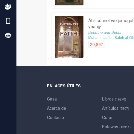
Ähli sünnet we jemaga
ynanjy
Doctrine and Sects
Muhammad ibn Saleh al-Ot
20,897
ENLACES ÚTILES
Casa
Libros
(19270)
Acerca de
Artículos
(5607)
Contacto
Corán
Fatawas
(13311)