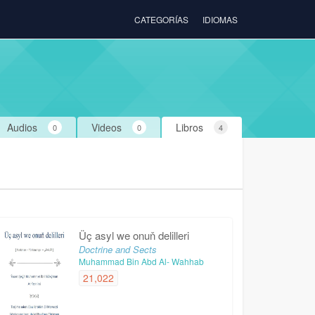
CATEGORÍAS
IDIOMAS
Audios
Videos
Libros
0
0
4
Üç asyl we onuň delilleri
Doctrine and Sects
Muhammad Bin Abd Al- Wahhab
21,022