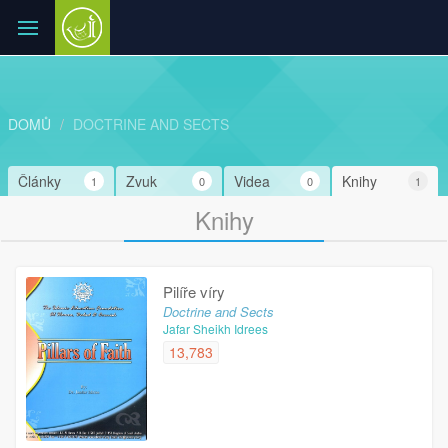
DOMŮ
DOCTRINE AND SECTS
Články
Zvuk
Videa
Knihy
1
0
0
1
Knihy
Pilíře víry
Doctrine and Sects
Jafar Sheikh Idrees
13,783