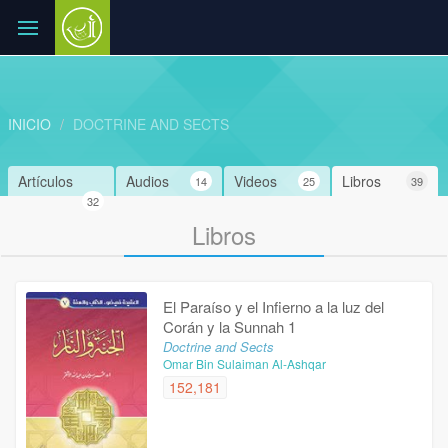
INICIO
DOCTRINE AND SECTS
Artículos
Audios
Videos
Libros
14
25
39
32
Libros
El Paraíso y el Infierno a la luz del
Corán y la Sunnah 1
Doctrine and Sects
Omar Bin Sulaiman Al-Ashqar
152,181