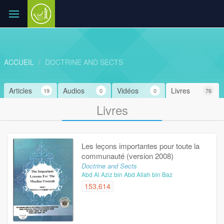
ACCUEIL
DOCTRINE AND SECTS
Articles
Audios
Vidéos
Livres
19
0
0
76
Livres
Les leçons importantes pour toute la
communauté (version 2008)
Doctrine and Sects
Abd Al Aziz bin Abd Allah bin Baz
153,614