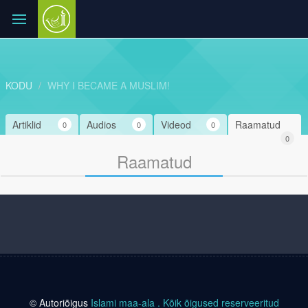
KODU
WHY I BECAME A MUSLIM!
Artiklid
Audios
Videod
Raamatud
0
0
0
0
Raamatud
© Autoriõigus
Islami maa-ala
. Kõik õigused reserveeritud