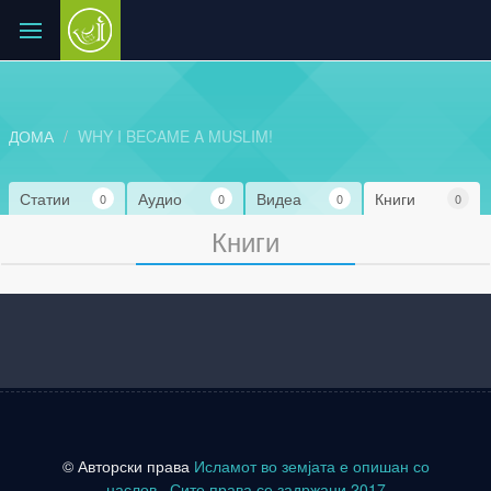
ДОМА
WHY I BECAME A MUSLIM!
Статии
Аудио
Видеа
Книги
0
0
0
0
Книги
© Авторски права
Исламот во земјата е опишан со
наслов
. Сите права се задржани 2017