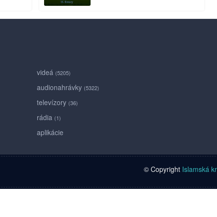
videá
(5205)
audionahrávky
(5322)
televízory
(36)
rádia
(1)
aplikácie
© Copyright