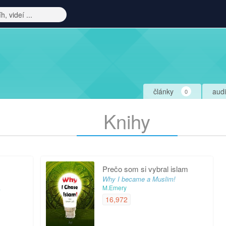
články
aud
0
Knihy
Prečo som si vybral islam
Why I became a Muslim!
a
M.Emery
16,972