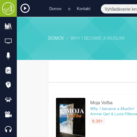
Domov
o
Kontakt
DOMOV
WHY I BECAME A MUSLIM!
Moja Voľba
Why I became a Muslim!
Ammar Qari & Lucia Fifikov
9,391