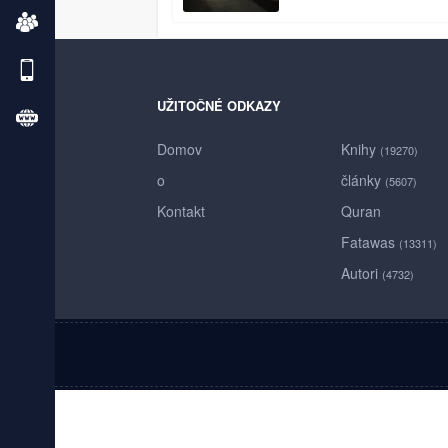
UŽITOČNÉ ODKAZY
Domov
Knihy
(19270)
o
články
(5607)
Kontakt
Quran
Fatawas
(13311)
Autori
(4732)