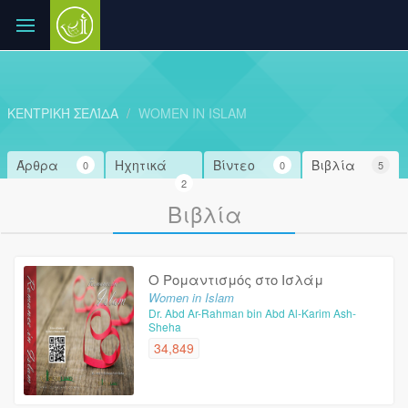
ΚΕΝΤΡΙΚΉ ΣΕΛΊΔΑ
WOMEN IN ISLAM
Άρθρα
Ηχητικά
Βίντεο
Βιβλία
0
0
5
2
Βιβλία
Ο Ρομαντισμός στο Ισλάμ
Women in Islam
Dr. Abd Ar-Rahman bin Abd Al-Karim Ash-
Sheha
34,849