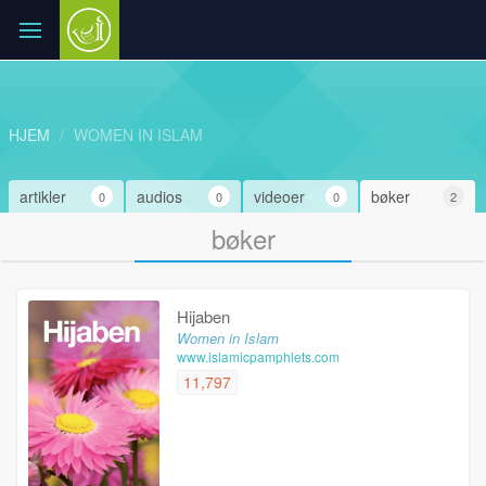
HJEM
WOMEN IN ISLAM
artikler
audios
videoer
bøker
0
0
0
2
bøker
Hijaben
Women in Islam
www.islamicpamphlets.com
11,797