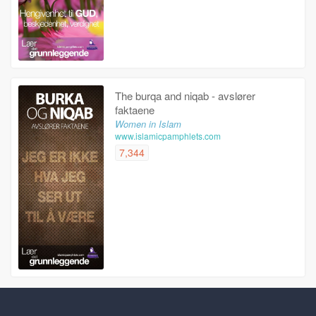
The burqa and niqab - avslører
faktaene
Women in Islam
www.islamicpamphlets.com
7,344