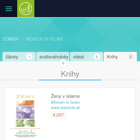
DOMOV
WOMEN IN ISLAM
články
audionahrávky
videá
Knihy
1
0
2
0
Knihy
Ženy v islame
Women in Islam
www.islaminfo.sk
9,097