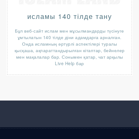
исламы 140 тілде тану
Бұл веб-сайт ислам мен мұсылмандарды түсінуге
ұмтылатын 140 тілде діни адамдарға арналған.
Онда исламның әртүрлі аспектілері туралы
қысқаша, ақпараттандырылған кітаптар, бейнелер
мен мақалалар бар. Сонымен қатар, чат арқылы
Live Help бар